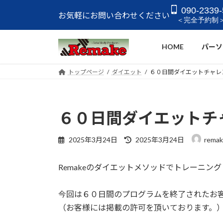
コ
ナ
090-2339-
お気軽にお問い合わせください
ン
ビ
＜完全予約制
テ
ゲ
ン
ー
HOME
パーソ
ツ
シ
へ
ョ
トップページ
ダイエット
６０日間ダイエットチャレ
ス
ン
キ
に
ッ
移
６０日間ダイエットチ
プ
動
最
2025年3月24日
2025年3月24日
remak
終
更
Remakeのダイエットメソッドでトレーニ
新
日
時
今回は６０日間のプログラムを終了されたお
:
（お客様には掲載の許可を頂いております。